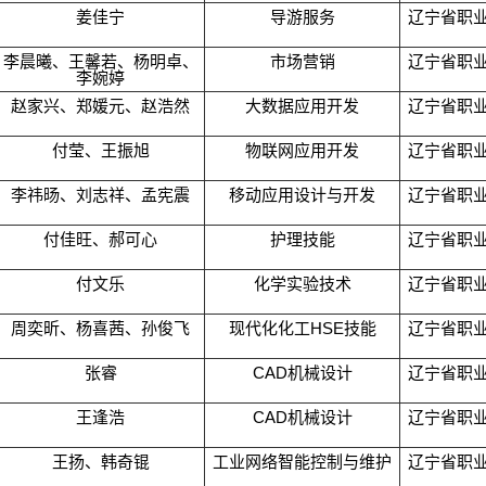
姜佳宁
导游服务
辽宁省职
李晨曦、王馨若、杨明卓、
市场营销
辽宁省职
李婉婷
赵家兴、郑媛元、赵浩然
大数据应用开发
辽宁省职
付莹、王振旭
物联网应用开发
辽宁省职
李祎旸、刘志祥、孟宪震
移动应用设计与开发
辽宁省职
付佳旺、郝可心
护理技能
辽宁省职
付文乐
化学实验技术
辽宁省职
周奕昕、杨喜茜、孙俊飞
现代化化工HSE技能
辽宁省职
张睿
CAD机械设计
辽宁省职
王逢浩
CAD机械设计
辽宁省职
王扬、韩奇锟
工业网络智能控制与维护
辽宁省职