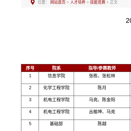
位置：
网站首页
>
人才培养
>
技能竞赛
> 正文
序号
院系
指导/参赛教师
1
信息学院
张栋、张松林
2
化学工程学院
陈月
3
机电工程学院
马亮、陈金阳
4
机电工程学院
丛榆坤、马亮
5
基础部
陈越