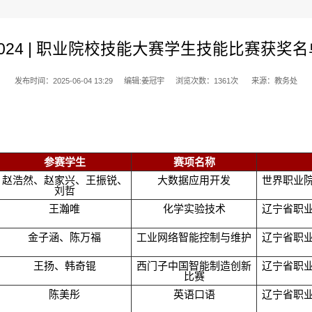
2024 | 职业院校技能大赛学生技能比赛获奖名
发布时间：2025-06-04 13:29
编辑:姜冠宇
浏览次数：
1361
次
来源：教务处
参赛学生
赛项名称
赵浩然、赵家兴、王振锐、
大数据应用开发
世界职业
刘哲
王瀚唯
化学实验技术
辽宁省职
金子涵、陈万福
工业网络智能控制与维护
辽宁省职
王扬、韩奇锟
西门子中国智能制造创新
辽宁省职
比赛
陈美彤
英语口语
辽宁省职