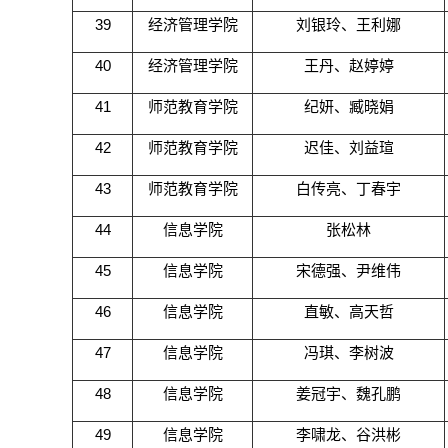
39
经济管理学院
刘银玲、王利娜
40
经济管理学院
王丹、赵婷婷
41
师范教育学院
纪妍、臧晓娟
42
师范教育学院
迟佳、刘益瑄
43
师范教育学院
白传亮、丁春宇
44
信息学院
张松林
45
信息学院
宋德强、尹维伟
46
信息学院
直敏、高天哲
47
信息学院
冯琪、李树波
48
信息学院
姜冠宇、魏孔鹏
49
信息学院
李啸龙、谷洪彬