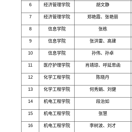
6
经济管理学院
胡文静
7
经济管理学院
郑艳霞、张艳丽
8
信息学院
张栋
9
信息学院
张洪雷、高建
10
信息学院
孙伟、孙卓
11
医疗护理学院
肖靖琼、呼延思函
12
化学工程学院
陈晓丹
13
化学工程学院
何秀娟、刘健
14
机电工程学院
段治如
15
机电工程学院
张慧
16
机电工程学院
李树波、刘才