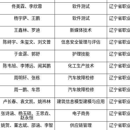
佟美霖、李欣蓉
软件测试
辽宁省职
杨宇萨、王鹏
软件测试
辽宁省职
王鑫林、罗迪
新媒体技术
辽宁省职
陈峙宇、朱玺文、刘文普
信息安全管理与评估
辽宁省职
于金潺、郭舒
护理技能
辽宁省职
陈韦旭、李博远、闻其鹏
化工生产技术
辽宁省职
周明轩、张栋
汽车故障检修
辽宁省职
周一鹏、车昂
汽车故障检修
辽宁省职
卢长春、袁文凯、姚祎林
建筑信息模型建模与应用
辽宁省职
张诗涵、杨玉硕、王思垚、
电子商务
辽宁省职
赵永恒
姚贺、董志斌、邵涵、李智
供应链管理
辽宁省职