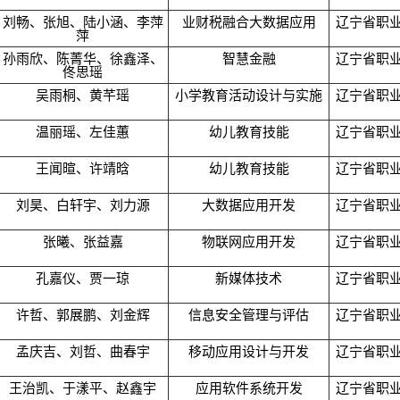
刘畅、张旭、陆小涵、李萍
业财税融合大数据应用
辽宁省职
萍
孙雨欣、陈菁华、徐鑫泽、
智慧金融
辽宁省职
佟思瑶
吴雨桐、黄芊瑶
小学教育活动设计与实施
辽宁省职
温丽瑶、左佳蕙
幼儿教育技能
辽宁省职
王闻暄、许靖晗
幼儿教育技能
辽宁省职
刘昊、白轩宇、刘力源
大数据应用开发
辽宁省职
张曦、张益嘉
物联网应用开发
辽宁省职
孔嘉仪、贾一琼
新媒体技术
辽宁省职
许哲、郭展鹏、刘金辉
信息安全管理与评估
辽宁省职
孟庆吉、刘哲、曲春宇
移动应用设计与开发
辽宁省职
王治凯、于漾平、赵鑫宇
应用软件系统开发
辽宁省职