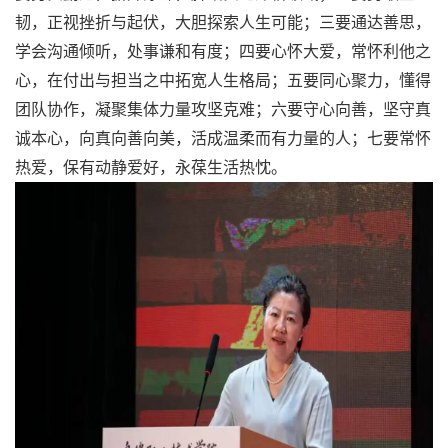
韧，正视挫折与起伏，大胆探索人生可能；三要通达善思，
学会沟通倾听，处事谦和有度；四要心怀大爱，常怀利他之
心，在付出与担当之中拓宽人生格局；五要同心聚力，懂得
团队协作，凝聚集体力量攻坚克难；六要守心向善，坚守真
诚本心，向真向善向美，活成温柔而有力量的人；七要常怀
热爱，保有动静爱好，永葆生活热忱。