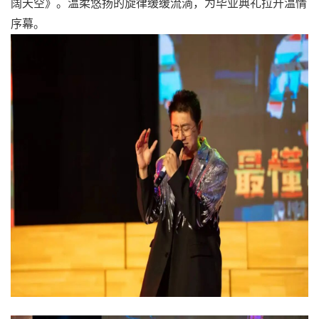
阔天空》。温柔悠扬的旋律缓缓流淌，为毕业典礼拉开温情
序幕。