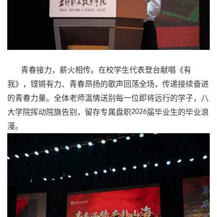
青春接力，薪火相传。在校学生代表登台献唱《有
我》，铿锵有力、青春昂扬的歌声回荡全场，传递接续奋进
的青春力量。全体老师温情送别每一位即将远行的学子，八
大学院挥动院旗告别，留存专属盘职
2026
届毕业生的毕业浪
漫。