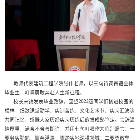
教师代表建筑工程学院张伟老师，以三句诗词寄语全体
毕业生，叮嘱勇敢奔赴人生新征程。
校长宋锦发表毕业致辞，回望
2023
级同学们初进校园的
模样，细数课堂勤学、实训苦练、文化艺术节、实习汇演等
共同记忆，感慨大家历经实习历练后愈发成熟笃定。言辞温
情厚重，满含不舍与期许，并用七句叮嘱作为临别赠言：一
要务实勤勉，摒弃浮躁，脚踏实地深耕领域；二要勇敢坚