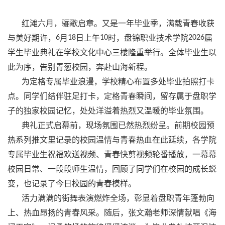
红滩六月，骊歌启章。又是一年毕业季，满载青春收获
与美好期许，
6
月
18
日上午
10
时，盘锦职业技术学院
2026
届
学生毕业典礼在学校文化中心三楼隆重举行。全体毕业生以
此为序，告别青葱校园，奔赴山海新程。
为定格专属毕业浪漫，学校精心布置多处毕业拍照打卡
点。同学们结伴驻足打卡，定格青春瞬间，留存属于盘职学
子的独家校园记忆，处处洋溢着热烈又温暖的毕业氛围。
典礼正式启幕前，现场氛围已然热烈纷呈。前期校园预
热系列推文里记录的校园温情与青春热血在此延续，各学院
专属毕业生祝福欢送视频、青春快剪视频轮番播放，一幕幕
校园日常、一段段师生温情，回顾了同学们在校园的成长蜕
变，也记录了今日校园的青春模样。
活力满满的街舞表演燃炸全场，彰显着盘职青年蓬勃向
上、热血昂扬的青春风采。随后，张文瀚老师深情献唱《海