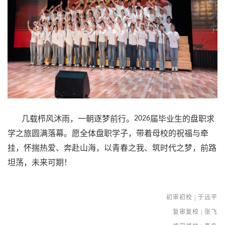
几载栉风沐雨，一朝逐梦前行。
2026
届毕业生的盘职求
学之旅圆满落幕。愿全体盘职学子，带着母校的祝福与牵
挂，怀揣热爱、奔赴山海，以青春之我、筑时代之梦，前路
坦荡，未来可期！
初审初校
| 于远平
复审复校
| 张飞