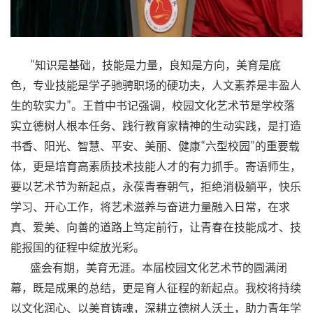
“
知识是基础，技能是力量，良知是方向，美育是底
色，专业技能是学子驰骋职场的硬功夫，人文素养是丰盈人
生的软实力
”
。王首中书记强调，校园文化艺术节是学校落
实立德树人根本任务、践行教育家精神的生动实践，是打造
书香、阳光、智慧、平安、美丽、健康
“
六型校园
”
的重要载
体，更是培育高素质技术技能人才的有力抓手。寄语师生，
要以艺术节为新起点，永葆青春朝气，拒绝消极躺平，快乐
学习、开心工作，将艺术滋养与奋进力量融入日常，在求
真、爱美、向善的道路上笃定前行，让青春在技能成才、技
能报国的征程中绽放光彩。
盛会有期，美育无涯。本届校园文化艺术节的圆满闭
幕，既是成果的总结，更是育人征程的新起点。我校将持续
以文化润心、以美育铸魂，深耕立德树人沃土，助力青年学