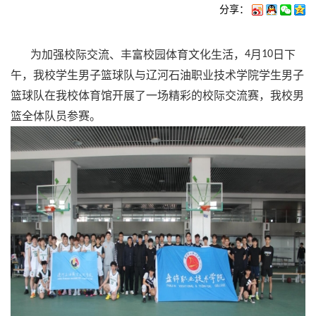
分享：
为加强校际交流、丰富校园体育文化生活，
4
月
10
日下
午，我校学生男子篮球队与辽河石油职业技术学院学生男子
篮球队在我校体育馆开展了一场精彩的校际交流赛，我校男
篮全体队员参赛。