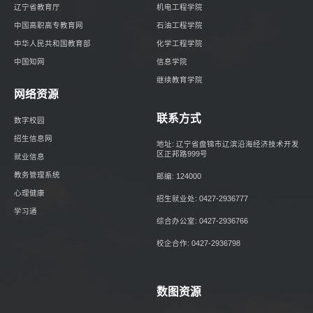
辽宁省教育厅
机电工程学院
中国高职高专教育网
石油工程学院
中华人民共和国教育部
化学工程学院
中国知网
信息学院
继续教育学院
网络资源
联系方式
数字校园
招生信息网
地址: 辽宁省盘锦市辽滨沿海经济技术开发
区正邦路999号
就业信息
教务管理系统
邮编: 124000
心理健康
招生就业处: 0427-2936777
学习通
综合办公室: 0427-2936766
校企合作: 0427-2936798
数图资源