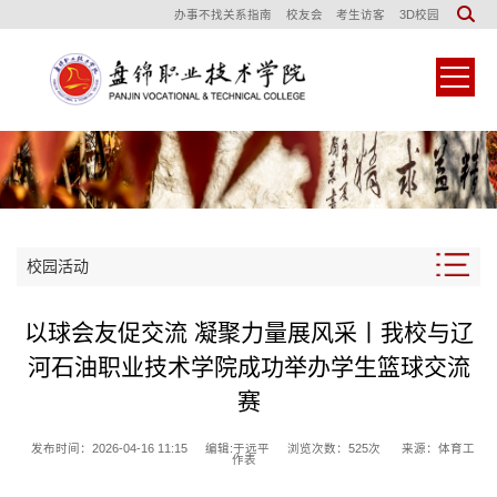
办事不找关系指南
校友会
考生访客
3D校园
校园活动
以球会友促交流 凝聚力量展风采丨我校与辽
河石油职业技术学院成功举办学生篮球交流
赛
发布时间：2026-04-16 11:15
编辑:于远平
浏览次数：
525
次
来源：体育工
作表