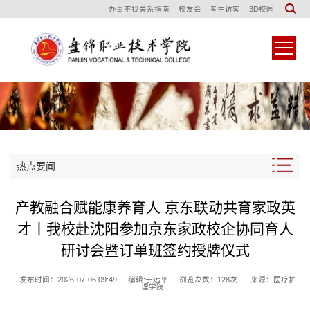
办事不找关系指南
校友会
考生访客
3D校园
热点要闻
产教融合赋能康养育人 京东联动共育家政英
才丨我校赴沈阳参加京东家政校企协同育人
研讨会暨订单班签约授牌仪式
发布时间：2026-07-06 09:49
编辑:于远平
浏览次数：
128
次
来源：医疗护
理学院