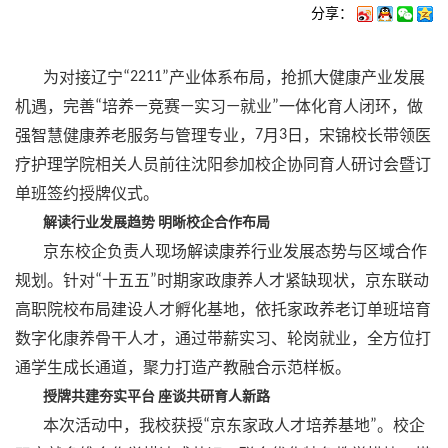
分享：
为对接辽宁
“2211”
产业体系布局，抢抓大健康产业发展
机遇，完善
“
培养
—
竞赛
—
实习
—
就业
”
一体化育人闭环，做
强智慧健康养老服务与管理专业，
7
月
3
日，宋锦校长带领医
疗护理学院相关人员前往沈阳参加校企协同育人研讨会暨订
单班签约授牌仪式。
解读行业发展趋势
明晰校企合作布局
京东校企负责人现场解读康养行业发展态势与区域合作
规划。针对
“
十五五
”
时期家政康养人才紧缺现状，京东联动
高职院校布局建设人才孵化基地，依托家政养老订单班培育
数字化康养骨干人才，通过带薪实习、轮岗就业，全方位打
通学生成长通道，聚力打造产教融合示范样板。
授牌共建夯实平台
座谈共研育人新路
本次活动中，我校获授
“
京东家政人才培养基地
”
。校企