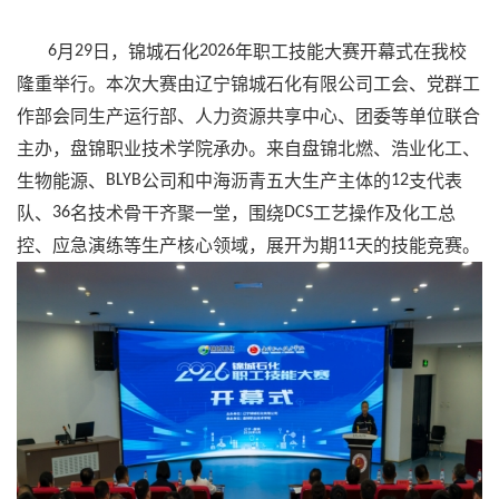
6
月
29
日，锦城石化
2026
年职工技能大赛开幕式在我校
隆重举行。本次大赛由辽宁锦城石化有限公司工会、党群工
作部会同生产运行部、人力资源共享中心、团委等单位联合
主办，盘锦职业技术学院承办。来自盘锦北燃、浩业化工、
生物能源、
BLYB
公司和中海沥青五大生产主体的
12
支代表
队、
36
名技术骨干齐聚一堂，围绕
DCS
工艺操作及化工总
控、应急演练等生产核心领域，展开为期
11
天的技能竞赛。